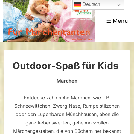
↓
Deutsch
Skip
Menu
to
Menu
Main
Content
Outdoor-Spaß für Kids
Märchen
Entdecke zahlreiche Märchen, wie z.B.
Schneewittchen, Zwerg Nase, Rumpelstilzchen
oder den Lügenbaron Münchhausen, eben die
ganz liebenswerten, geheimnisvollen
Märchengestalten, die von Büchern her bekannt