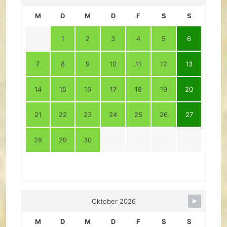
M
D
M
D
F
S
S
1
2
3
4
5
6
7
8
9
10
11
12
13
14
15
16
17
18
19
20
21
22
23
24
25
26
27
28
29
30
Oktober 2026
M
D
M
D
F
S
S