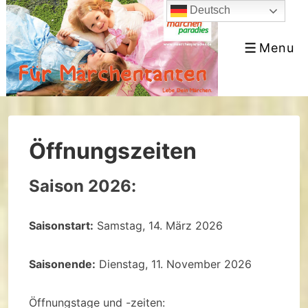
↓
Deutsch
Skip
Menu
to
Menu
Main
Content
Öffnungszeiten
Saison 2026:
Saisonstart:
Samstag, 14. März 2026
Saisonende:
Dienstag, 11. November 2026
Öffnungstage und -zeiten: