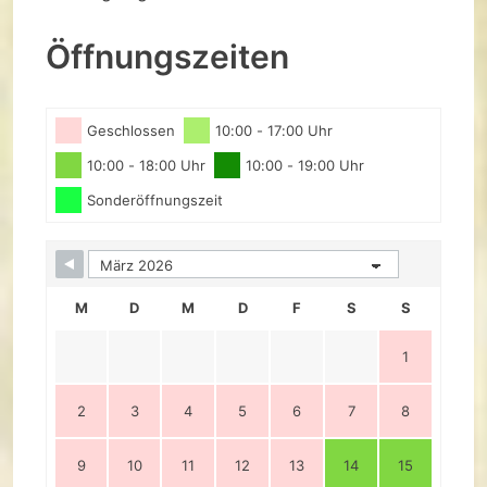
Öffnungszeiten
Geschlossen
10:00 - 17:00 Uhr
10:00 - 18:00 Uhr
10:00 - 19:00 Uhr
Sonderöffnungszeit
M
D
M
D
F
S
S
1
2
3
4
5
6
7
8
9
10
11
12
13
14
15