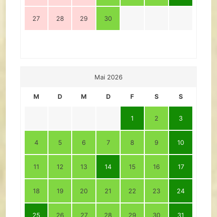
27
28
29
30
Mai 2026
M
D
M
D
F
S
S
1
2
3
4
5
6
7
8
9
10
11
12
13
14
15
16
17
18
19
20
21
22
23
24
25
26
27
28
29
30
31