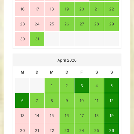
16
17
18
19
20
21
22
23
24
25
26
27
28
29
30
31
April 2026
M
D
M
D
F
S
S
1
2
3
4
5
6
7
8
9
10
11
12
13
14
15
16
17
18
19
20
21
22
23
24
25
26