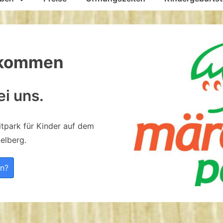
llkommen
ei uns.
itpark für Kinder auf dem
delberg.
en?