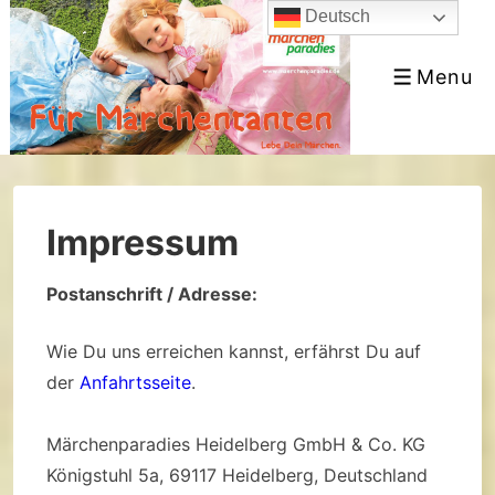
↓
Deutsch
Skip
Menu
to
Menu
Main
Content
Impressum
Postanschrift / Adresse:
Wie Du uns erreichen kannst, erfährst Du auf
der
Anfahrtsseite
.
Märchenparadies Heidelberg GmbH & Co. KG
Königstuhl 5a, 69117 Heidelberg, Deutschland